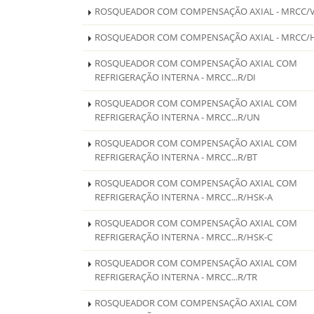
ROSQUEADOR COM COMPENSAÇÃO AXIAL - MRCC/
ROSQUEADOR COM COMPENSAÇÃO AXIAL - MRCC/
ROSQUEADOR COM COMPENSAÇÃO AXIAL COM
REFRIGERAÇÃO INTERNA - MRCC...R/DI
ROSQUEADOR COM COMPENSAÇÃO AXIAL COM
REFRIGERAÇÃO INTERNA - MRCC...R/UN
ROSQUEADOR COM COMPENSAÇÃO AXIAL COM
REFRIGERAÇÃO INTERNA - MRCC...R/BT
ROSQUEADOR COM COMPENSAÇÃO AXIAL COM
REFRIGERAÇÃO INTERNA - MRCC...R/HSK-A
ROSQUEADOR COM COMPENSAÇÃO AXIAL COM
REFRIGERAÇÃO INTERNA - MRCC...R/HSK-C
ROSQUEADOR COM COMPENSAÇÃO AXIAL COM
REFRIGERAÇÃO INTERNA - MRCC...R/TR
ROSQUEADOR COM COMPENSAÇÃO AXIAL COM