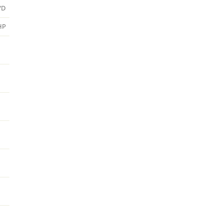
VD
HP