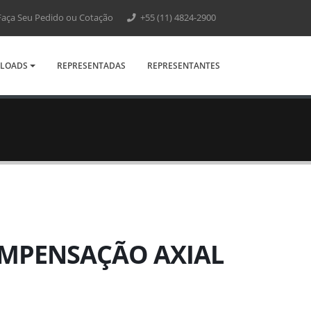
aça Seu Pedido ou Cotação
+55 (11) 4824-2900
LOADS
REPRESENTADAS
REPRESENTANTES
MPENSAÇÃO AXIAL