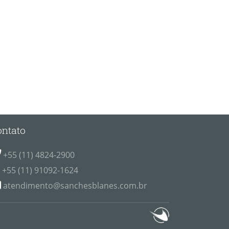
ontato
+55 (11) 4824-2900
+55 (11) 91092-1624
atendimento@sanchesblanes.com.br