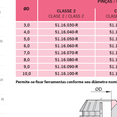
6
9)
SK
 8)