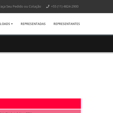
aça Seu Pedido ou Cotação
+55 (11) 4824-2900
LOADS
REPRESENTADAS
REPRESENTANTES